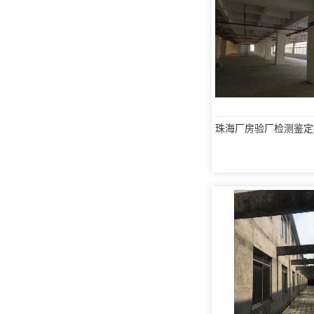
珠海厂房验厂检测鉴定