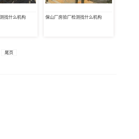
测找什么机构
保山厂房验厂检测找什么机构
尾页