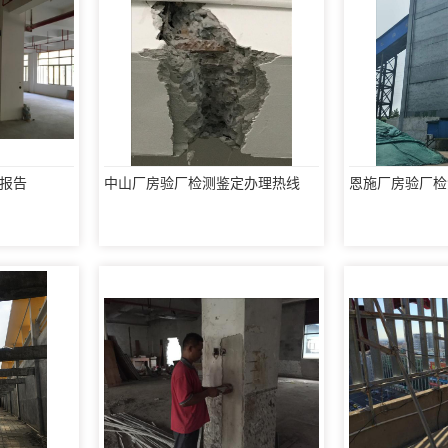
报告
中山厂房验厂检测鉴定办理热线
恩施厂房验厂检