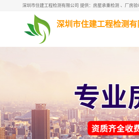
深圳市住建工程检测有