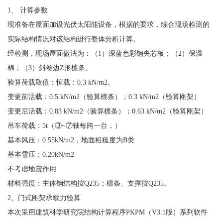
1、 计算参数
现准备在屋面加设光伏太阳能设备，根据的要求，综合现场检测的
实际结构情况对该结构进行整体分析计算。
经检测，现场屋面做法为：（1）深蓝色彩钢夹芯板；（2）保温
棉；（3）斜卷边Z形檩条。
验算荷载取值：恒载：0.3 kN/m2。
变更前活载：0.5 kN/m2（验算檩条）；0.3 kN/m2（验算刚架）
变更后活载：0.83 kN/m2（验算檩条）；0.63 kN/m2（验算刚架）
吊车荷载：5t（③~⑦轴每跨一台，）
基本风压：0.55kN/m2，地面粗糙度为B类
基本雪压：0.20kN/m2
不考虑地震作用
材料强度：主体钢结构按Q235；檩条、支撑按Q235。
2、门式刚架承载力验算
本次采用建筑科学研究院结构计算程序PKPM（V3.1版）系列软件