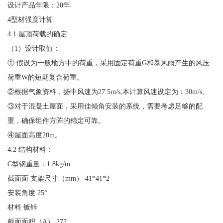
设计产品年限：20年
4型材强度计算
4.1 屋顶荷载的确定
（1）设计取值：
① 假设为一般地方中的荷重，采用固定荷重G和暴风雨产生的风压
荷重W的短期复合荷重。
②根据气象资料，扬中风速为27.5m/s,本计算风速设定为：30m/s。
③对于混凝土屋面，采用佳倾角安装的系统，需要考虑足够的配
重，确保组件方阵的稳定可靠。
④屋面高度20m。
4.2 结构材料：
C型钢重量：1.8kg/m
截面面 支架尺寸（mm） 41*41*2
安装角度 25°
材料 镀锌
截面面积（A） 277