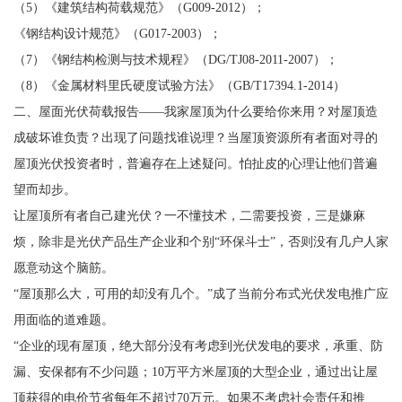
（5）《建筑结构荷载规范》（G009-2012）；
《钢结构设计规范》（G017-2003）；
（7）《钢结构检测与技术规程》（DG/TJ08-2011-2007）；
（8）《金属材料里氏硬度试验方法》（GB/T17394.1-2014）
二、屋面光伏荷载报告——我家屋顶为什么要给你来用？对屋顶造
成破坏谁负责？出现了问题找谁说理？当屋顶资源所有者面对寻的
屋顶光伏投资者时，普遍存在上述疑问。怕扯皮的心理让他们普遍
望而却步。
让屋顶所有者自己建光伏？一不懂技术，二需要投资，三是嫌麻
烦，除非是光伏产品生产企业和个别“环保斗士”，否则没有几户人家
愿意动这个脑筋。
“屋顶那么大，可用的却没有几个。”成了当前分布式光伏发电推广应
用面临的道难题。
“企业的现有屋顶，绝大部分没有考虑到光伏发电的要求，承重、防
漏、安保都有不少问题；10万平方米屋顶的大型企业，通过出让屋
顶获得的电价节省每年不超过70万元。如果不考虑社会责任和推