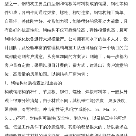
型之一。钢结构主要是由型钢和钢板等材料制成的钢梁、钢柱等构
件组成，各构件间通过焊接、螺栓、柳钉连接。钢结构施工简单、
自重轻、整体刚性好、变形能力强，能够很好的承受动力荷载，具
有良好的抗震性能。钢结构不仅可靠性较高，弹性模量也高，且可
利用机械化设备进行大规模量产。公司拥有高水平的技术人才、设
计团队，及经验丰富的管理机构与施工队伍可确保每一个项目的完
成都能达到客户满意。从房屋加固的方案设计到施工，每一步都为
客户量身定做，采用以项目计费的计费方式，建造出让客户满意的
位，高质量的房屋加固。以钢结构厂房为例：
1、钢结构材质检查是很重要的，
构成钢结构的杆件、节点板、铆钉、螺栓、焊接材料等，一般从外
观上很难分辨清楚，由于材质不同，其机械性能(强度、屈服强度、
延伸率、冷弯性能、冲击韧性等)和化学成份(C、Si、Mn、P、
S……)不同。对结构可靠性(安全性、耐久性)、以及施工中的可焊
性、低温工作条件下的冷脆性等。其影响都是很大的，所以要求在
结构验算时其材料的强度取值，当结构材料种类和性能符合原设计