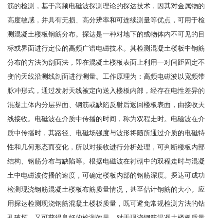
筋的检测，基于高频电磁波探测理论的探达技术，因其对金属物的
高度敏感，并具有无损、高分辨率和可连续测量等优点，可用于检
测混凝土楼板钢筋分布。探达是一种对地下的或物体内不可见的目
标或界面进行定位的高频广谱电磁技术。其检测混凝土楼板中钢筋
分布的方法为剖面法，即在混凝土楼板表面上利用一对间距固定不
变的天线沿测线剖面进行测量。工作原理为：高频电磁波以宽频带
脉冲形式，通过发射天线被定向送入楼板内部，经存在电性差异的
混凝土体内分层界面、钢筋或缺陷反射后返回楼板表面，由接收天
线接收。电磁波在介质中传播的时间，称为双程走时。电磁波在介
质中传播时，其路径、电磁场强度与波形将随所通过介质的电磁特
性和几何形态而变化，所以对接收进行分析处理，可判断楼板内部
结构、钢筋分布与缺陷等。根据电磁波在衬砌中的双程走时与混凝
土中电磁波传播的速度，可确定楼板内部的钢筋深度。探达可成功
检测现浇钢筋混凝土楼板布筋质量情况，甚至估计钢筋的大小。应
用探达检测现浇钢筋混凝土楼板质量，既可避免常规检测方法的钻
孔破坏，又可获得良好的检测效果。对于现浇钢筋混凝土楼板质量