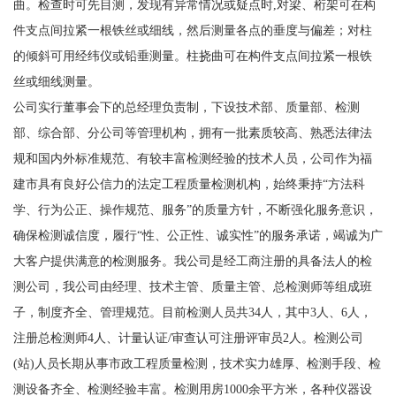
曲。检查时可先目测，发现有异常情况或疑点时,对梁、桁架可在构
件支点间拉紧一根铁丝或细线，然后测量各点的垂度与偏差；对柱
的倾斜可用经纬仪或铅垂测量。柱挠曲可在构件支点间拉紧一根铁
丝或细线测量。
公司实行董事会下的总经理负责制，下设技术部、质量部、检测
部、综合部、分公司等管理机构，拥有一批素质较高、熟悉法律法
规和国内外标准规范、有较丰富检测经验的技术人员，公司作为福
建市具有良好公信力的法定工程质量检测机构，始终秉持“方法科
学、行为公正、操作规范、服务”的质量方针，不断强化服务意识，
确保检测诚信度，履行“性、公正性、诚实性”的服务承诺，竭诚为广
大客户提供满意的检测服务。我公司是经工商注册的具备法人的检
测公司，我公司由经理、技术主管、质量主管、总检测师等组成班
子，制度齐全、管理规范。目前检测人员共34人，其中3人、6人，
注册总检测师4人、计量认证/审查认可注册评审员2人。检测公司
(站)人员长期从事市政工程质量检测，技术实力雄厚、检测手段、检
测设备齐全、检测经验丰富。检测用房1000余平方米，各种仪器设