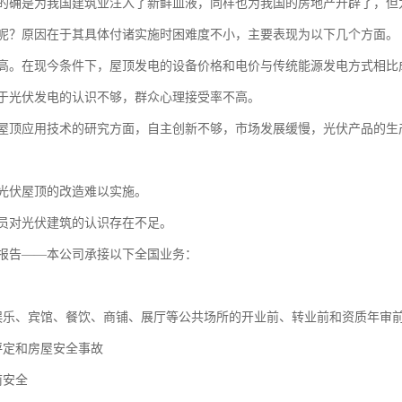
的确是为我国建筑业注入了新鲜血液，同样也为我国的房地产开辟了，但
呢？原因在于其具体付诸实施时困难度不小，主要表现为以下几个方面。
高。在现今条件下，屋顶发电的设备价格和电价与传统能源发电方式相比
于光伏发电的认识不够，群众心理接受率不高。
屋顶应用技术的研究方面，自主创新不够，市场发展缓慢，光伏产品的生
光伏屋顶的改造难以实施。
员对光伏建筑的认识存在不足。
报告——本公司承接以下全国业务：
娱乐、宾馆、餐饮、商铺、展厅等公共场所的开业前、转业前和资质年审前
评定和房屋安全事故
前安全