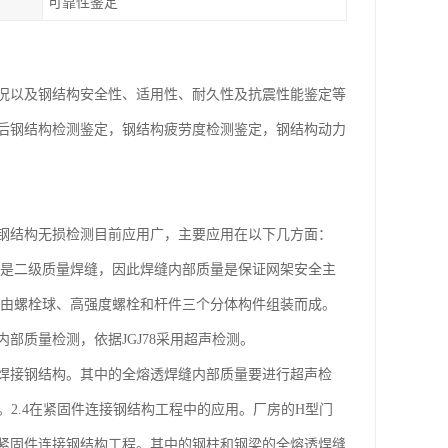
可靠性鉴定
况以及钢结构安全性、适用性、耐久性及抗震性能鉴定等
后钢结构检测鉴定，钢结构疲劳度检测鉴定，钢结构动力
钢结构无损检测目前应用广，主要应用在以下几方面：
缝是二级质量焊缝，因此焊缝内部质量是保证网架安全主
架由螺栓球、高强度螺栓和杆件三个分体构件组装而成。
质量检测，依据JGJ78采用超声检测。
种焊接钢结构。其中的全熔透焊缝内部质量要进行超声检
。2.4在紧固件连接钢结构工程中的应用。厂房的H型门
紧固件连接钢结构工程。其中的钢柱和钢梁的全熔透焊缝