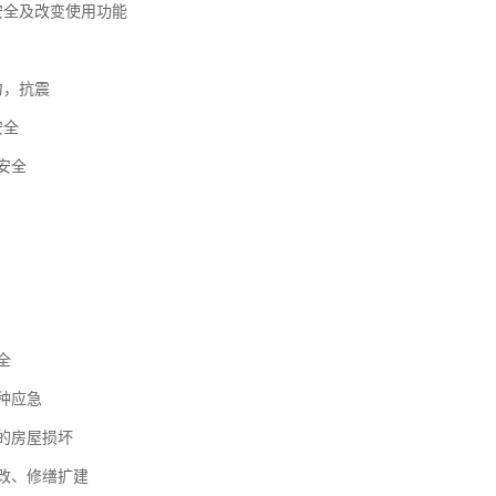
安全及改变使用功能
力，抗震
安全
屋安全
安全
各种应急
发的房屋损坏
层改、修缮扩建