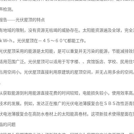
声检测。
报告——光伏屋顶的特点
有地域的限制，没有资源无枯竭的威胁存在。太阳能资源遍及全球，完全
ｋＷ•ｈ。光伏屋顶在－４５～６０℃都能工作。
光伏屋顶采用的能源是太阳能，是可以重复并无污染的能源，节能减排效
适用范围广泛。光伏屋顶可以适用于写字楼、、宾馆饭店、学校、民用住
占用空间小。光伏屋顶直接利用原建筑的屋顶空间，并无占用多余的空间
。
从获取能源到利用能源直接花费的时间较短，电能损失较小，使用效率高
技术的发展。例如，发达正在推广的光伏电池薄膜复合在ＳＢＳ改性沥青
伏电池薄膜复合在高防水卷材上的太阳能高卷材。这项新技术使得屋面在
临的问题