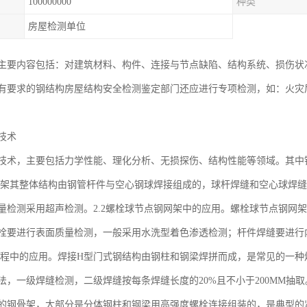
100000000
种类
房屋检测单位
主要内容包括：对建筑材料、构件、连接与节点缺陷、结构系统、损伤状
有要求的钢结构房屋结构安全检测鉴定部门还应进行专项检测，如：火灾
技术
技术，主要包括力学性能、理化分析、无损探伤、结构性能等领域。其中
钢网架其整体结构由钢管杆件与空心钢球焊接组成的，球杆焊缝和空心球焊
量检测采用超声检测。2.2螺栓球节点钢网架中的应用。螺栓球节点钢网
栓要进行表面质量检测，一般采用水洗型着色渗透检测；杆件焊缝要进行内部
构工程中的应用。焊接H型门式钢结构由钢柱和钢梁焊拼而成，是常见的一
法，一级焊缝检测，二级焊缝按每条焊缝长度的20%且不小于200MM抽取
的钢骨架，大部分是分体钢柱和钢梁用高强度螺栓连接组装的，是典型的