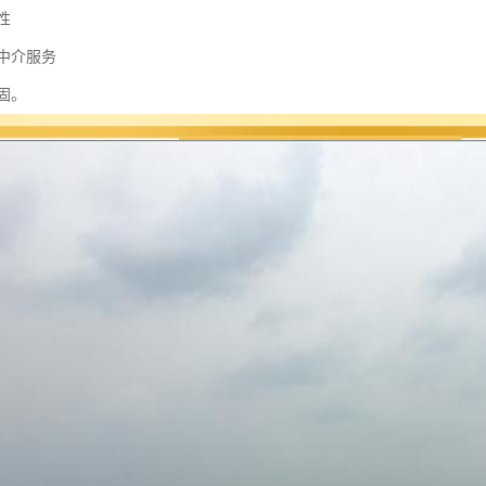
靠性
和中介服务
固。