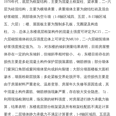
1970年代，底层为框架结构，主要为混凝土框架柱、梁承重，二~六
层为砖混结构，主要为横墙承重，承重墙体主要为烧结红砖及混合
砂浆砌筑，局部墙体为空斗墙（1-8轴区域四、五层，8-15轴区域
五、六层）；楼、屋面板主要为预制多孔板，无圈梁及构造
柱。 2)．总体上东楼底层框架构件的混凝土强度可评定为C15，二~
六层砌筑墙体砖抗压强度总体上可评定为MU10，二~六层砌筑墙体
砂浆强度推定值为。 3)．对东楼的倾斜测量结果表明，目前房屋整
体存在一定的向东倾斜，但倾斜率相对较小。 4)．东楼目前存在的
损伤主要是多处混凝土构件保护层脱落露筋，钢筋锈蚀；部分墙体
门窗洞口角部或窗间墙体竖向或斜向裂缝；大部分墙面楼板大面积
渗水，墙面粉刷层脱落；多处梁板交界处脱开等。这些损伤主要是
由于房屋材料严重老化、温差变形、房屋年久失修等原因造成，其
中混凝土构件露筋、钢筋锈蚀现象严重，存在较大安全隐患。 5)．
利用现场检测结果，场实测的材料强度，对房屋进行静力承载力验
算，结果表明：东楼底层部分框架梁及所有框架柱配筋不满足计算
要求，二层墙体静力承载力不满足计算要求，1-8轴区域四、五层及