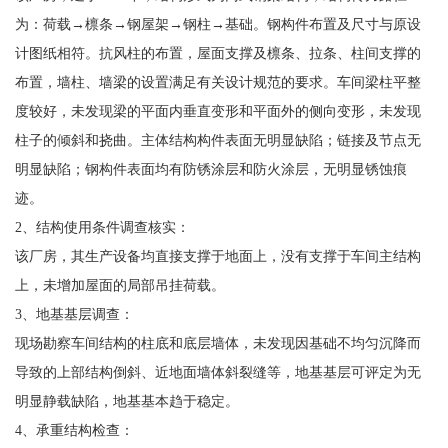
为：荷载→檩条→钢屋架→钢柱→基础。钢构件布置及尺寸与原设
计图纸相符。抗风柱的布置，屋面支撑及檩条、拉条、柱间支撑的
布置，墙柱、墙梁的设置满足有关设计规范的要求。车间梁柱平整
度较好，未发现梁的平面内垂直变形和平面外的侧向变形，未发现
柱子的倾斜和挠曲。主体结构构件表面无明显缺陷；链接及节点无
明显缺陷；钢构件表面均有防锈涂层和防火涂层，无明显锈蚀痕
迹。
2、结构使用条件调查核实：
该厂房，其生产设备均直接支撑于地面上，没有支撑于车间主结构
上，未增加屋面的局部吊挂荷载。
3、地基基层调查：
现场勘察车间结构的柱底和底层墙体，未发现因基础不均匀沉降而
导致的上部结构倒斜、近地面墙体斜裂缝等，地基基层可评定为无
明显静载缺陷，地基基本趋于稳定。
4、承重结构检查：