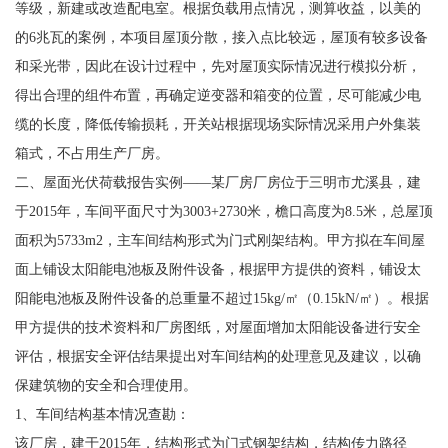
等级，新建或改造配电室。根据负载用点情况，测算收益，以美的
的6兆瓦的案例，本项目屋顶分散，接入点比较远，屋顶有较多设备
和采光带，因此在设计过程中，先对屋顶实际情况进行模拟分析，
得出合理的组件布置，再确定逆变器和箱变的位置，尽可能减少电
缆的长度，降低传输损耗，开关站根据现场实际情况采用户外集装
箱式，不占用生产厂房。
二、屋面光伏荷载报告实例——某厂房厂房位于三明市尤溪县，建
于2015年，车间平面尺寸为3003+2730米，檐口高度为8.5米，总屋顶
面积为5733m2，主车间结构形式为门式刚架结构。甲方拟在车间屋
面上铺设太阳能电池板及附件设备，根据甲方提供的资料，铺设太
阳能电池板及附件设备的总重量不超过15kg/㎡（0.15kN/㎡）。根据
甲方提供的技术资料和厂房图纸，对屋面增加太阳能设备进行安全
评估，根据安全评估结果提出对车间结构的处理意见及建议，以确
保建筑物的安全和合理使用。
1、车间结构基本情况查勘：
该厂房，建于2015年，结构形式为门式钢架结构，结构传力路径