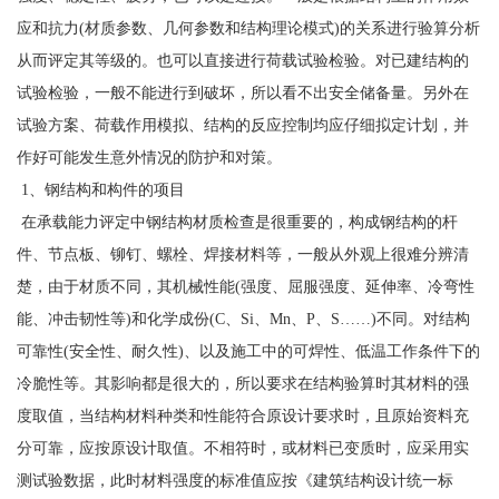
应和抗力(材质参数、几何参数和结构理论模式)的关系进行验算分析
从而评定其等级的。也可以直接进行荷载试验检验。对已建结构的
试验检验，一般不能进行到破坏，所以看不出安全储备量。另外在
试验方案、荷载作用模拟、结构的反应控制均应仔细拟定计划，并
作好可能发生意外情况的防护和对策。
1、钢结构和构件的项目
在承载能力评定中钢结构材质检查是很重要的，构成钢结构的杆
件、节点板、铆钉、螺栓、焊接材料等，一般从外观上很难分辨清
楚，由于材质不同，其机械性能(强度、屈服强度、延伸率、冷弯性
能、冲击韧性等)和化学成份(C、Si、Mn、P、S……)不同。对结构
可靠性(安全性、耐久性)、以及施工中的可焊性、低温工作条件下的
冷脆性等。其影响都是很大的，所以要求在结构验算时其材料的强
度取值，当结构材料种类和性能符合原设计要求时，且原始资料充
分可靠，应按原设计取值。不相符时，或材料已变质时，应采用实
测试验数据，此时材料强度的标准值应按《建筑结构设计统一标