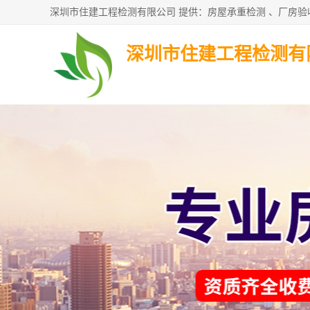
深圳市住建工程检测有