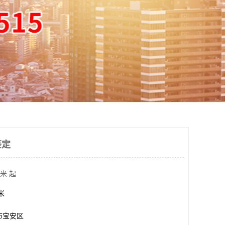
鉴定
米 起
方米
市宝安区