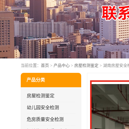
当前位置：
首页
>
产品中心
>
房屋检测鉴定
> 湖南房屋安全
产品分类
房屋检测鉴定
幼儿园安全检测
危房质量安全检测