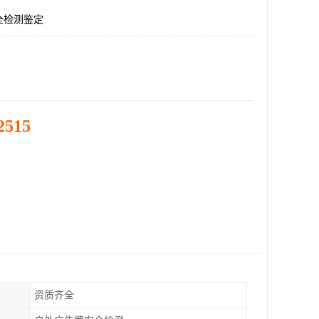
全检测鉴定
2515
资质齐全