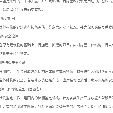
全鉴定条件的，不得安置、开业或出租。若房屋改变使用用途的，也应出
租赁房屋检测报告确实有效。
全鉴定加固
其他损伤的建筑进行损伤评估，鉴定房屋安全状况，并为保险赔偿及后续
结构安全检测
在原有建筑物的基础上进行加建、扩建的项目，应对房屋主体结构进行安
结构安全检测鉴定。
用途结构安全检测
使用时，可能会对原建筑结构造成影响或者损伤，故在进行装修改造前应
主体结构的安全，若装修改造已经完成，应对装修改造后，房屋的结构安
检测（如增加重型机器设备）
检测鉴定工作，是国内的检测鉴定机构。针对各类生产厂房放置大型设备
时，有的加固施工队伍，针对不满足设备放置的厂房楼面，提供的加固设