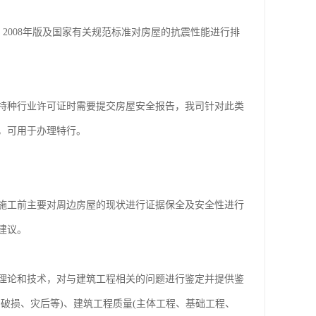
）2008年版及国家有关规范标准对房屋的抗震性能进行排
特种行业许可证时需要提交房屋安全报告，我司针对此类
，可用于办理特行。
施工前主要对周边房屋的现状进行证据保全及安全性进行
建议。
理论和技术，对与建筑工程相关的问题进行鉴定并提供鉴
破损、灾后等)、建筑工程质量(主体工程、基础工程、