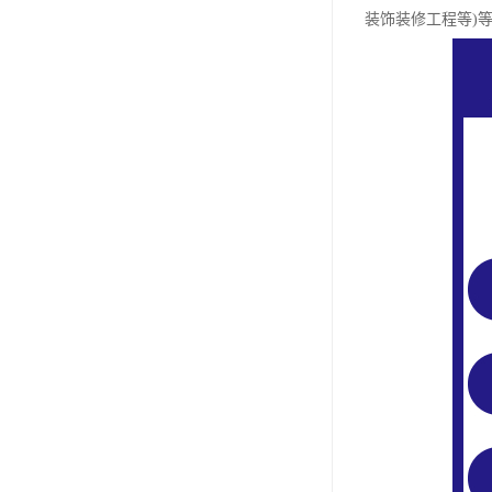
装饰装修工程等)等