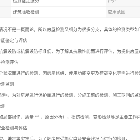
检测鉴定服务
户外
建筑验收检测
应用范围
情况不是一概而论，所以房屋检测又细分为很多分支，具体的检测类型如
性能鉴定与评估
抗震设防或抗震设防标准低，为了解其抗震性能而进行评估，为提供房屋
性检测评估
全状况而进行的检测，因房屋修缮、使用功能变更及荷载变化等需进行检
检测监测
影响，为对房屋进行保护而进行的检测，分施工前的检测、施工期间的监
检测
如局部损伤、质量 ** 、原因分析），损伤检测、变形检测等是主要工
安全检测与评估
灾、地震等灾害后，为了解房屋受损程度及安全状况而进行的检测。