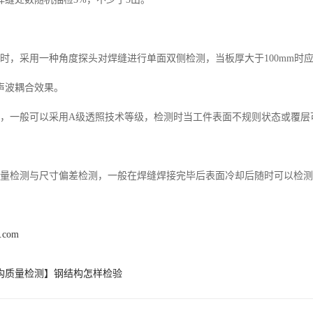
测时，采用一种角度探头对焊缝进行单面双侧检测，当板厚大于100mm时
声波耦合效果。
时，一般可以采用A级透照技术等级，检测时当工件表面不规则状态或覆
质量检测与尺寸偏差检测，一般在焊缝焊接完毕后表面冷却后随时可以检测
c.com
构质量检测】钢结构怎样检验