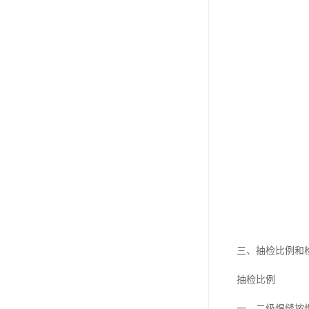
东莞厂房客户验厂检测
厂房外资验厂检测鉴定
厂房验厂检测
房屋承重检测
钢结构质量检测
厂房验收检测
三、抽检比例和
抽检比例
一、二级焊缝按