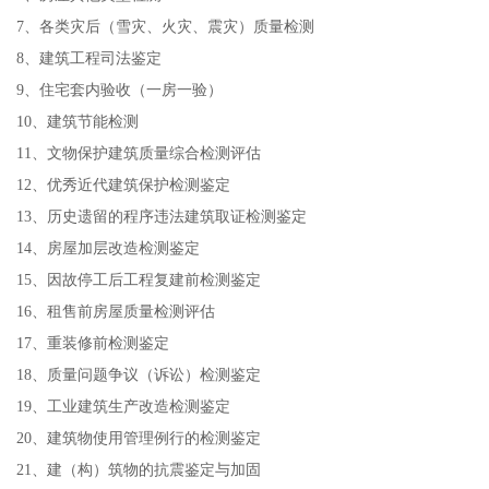
7、各类灾后（雪灾、火灾、震灾）质量检测
8、建筑工程司法鉴定
9、住宅套内验收（一房一验）
10、建筑节能检测
11、文物保护建筑质量综合检测评估
12、优秀近代建筑保护检测鉴定
13、历史遗留的程序违法建筑取证检测鉴定
14、房屋加层改造检测鉴定
15、因故停工后工程复建前检测鉴定
16、租售前房屋质量检测评估
17、重装修前检测鉴定
18、质量问题争议（诉讼）检测鉴定
19、工业建筑生产改造检测鉴定
20、建筑物使用管理例行的检测鉴定
21、建（构）筑物的抗震鉴定与加固