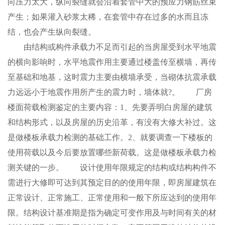
向压力太大，纵向裂缝就会沿着套管中大的预应力钢筋丝束
产生；如果灌入砂浆太稀，在套管中存在过多的水而且冻
结，也会产生纵向裂缝。
由结构或构件承载力不足而引起的当房屋受到水平地震
的横向影响时，水平地震作用主要通过楼盖传至横墙，再传
至基础和地基，这时震力主要由横墙承受，当砌体抗震承载
力远远小于地震作用所产生的震力时，墙体就?。 厂房
楼面荷载检测鉴定的主要内容：1、先要弄明白房屋的建筑
和结构形式，以及房屋的历史沿革，有没有大修大补过。这
是做楼板承载力检测的基础工作。2、就要调查一下楼板的
使用荷载以及今后要放置哪些新荷载。这是做楼板承载力检
测关键的一步。 设计使用年限规定的结构或结构构件不
需进行大修即可达到其预定目的的使用年限，即房屋建筑在
正常设计、正常施工、正常使用和一般下所应达到的使用年
限。结构设计基准期是指为确定可变作用及与时间有关的材