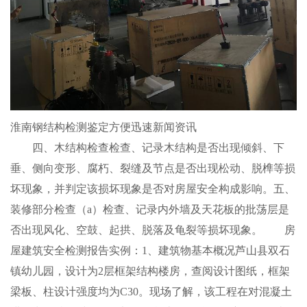
淮南钢结构检测鉴定方便迅速新闻资讯
四、木结构检查检查、记录木结构是否出现倾斜、下
垂、侧向变形、腐朽、裂缝及节点是否出现松动、脱榫等损
坏现象，并判定该损坏现象是否对房屋安全构成影响。五、
装修部分检查（a）检查、记录内外墙及天花板的批荡层是
否出现风化、空鼓、起拱、脱落及龟裂等损坏现象。 房
屋建筑安全检测报告实例：1、建筑物基本概况芦山县双石
镇幼儿园，设计为2层框架结构楼房，查阅设计图纸，框架
梁板、柱设计强度均为C30。现场了解，该工程在对混凝土