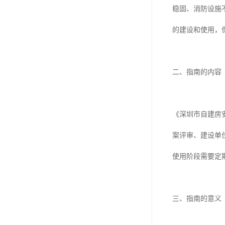
东莞厂房客户验厂检测
稳固、消防设施
厂房外资验厂检测鉴定
的建设和使用，
厂房验厂检测
房屋承重检测
二、指南的内容
钢结构质量检测
厂房验收检测
《深圳市自建房
案评审、建设单
使用阶段需要定
三、指南的意义