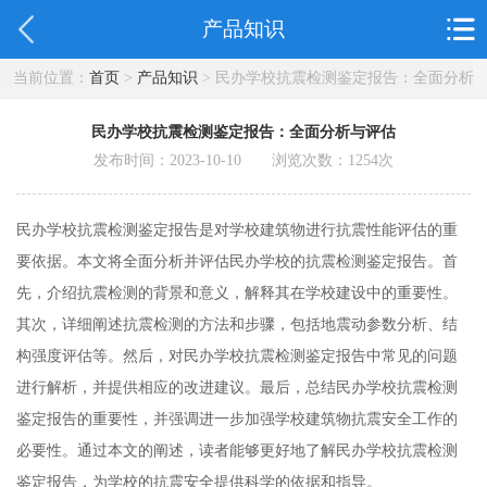
产品知识
当前位置：
首页
>
产品知识
> 民办学校抗震检测鉴定报告：全面分析
与评估
民办学校抗震检测鉴定报告：全面分析与评估
发布时间：2023-10-10 浏览次数：
1254
次
民办学校抗震检测鉴定报告是对学校建筑物进行抗震性能评估的重
要依据。本文将全面分析并评估民办学校的抗震检测鉴定报告。首
先，介绍抗震检测的背景和意义，解释其在学校建设中的重要性。
其次，详细阐述抗震检测的方法和步骤，包括地震动参数分析、结
构强度评估等。然后，对民办学校抗震检测鉴定报告中常见的问题
进行解析，并提供相应的改进建议。最后，总结民办学校抗震检测
鉴定报告的重要性，并强调进一步加强学校建筑物抗震安全工作的
必要性。通过本文的阐述，读者能够更好地了解民办学校抗震检测
鉴定报告，为学校的抗震安全提供科学的依据和指导。