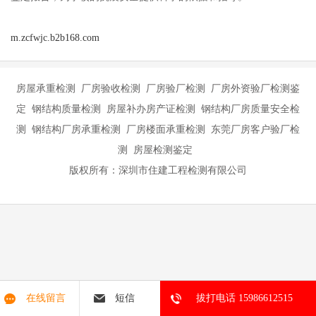
m.zcfwjc.b2b168.com
房屋承重检测 厂房验收检测 厂房验厂检测 厂房外资验厂检测鉴
定 钢结构质量检测 房屋补办房产证检测 钢结构厂房质量安全检
测 钢结构厂房承重检测 厂房楼面承重检测 东莞厂房客户验厂检
测 房屋检测鉴定
版权所有：深圳市住建工程检测有限公司
在线留言
短信
拔打电话 15986612515