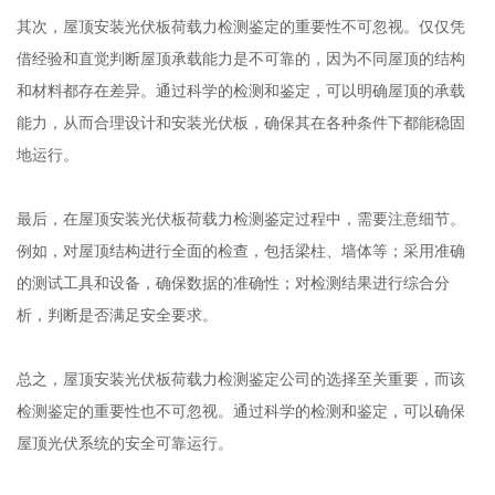
其次，屋顶安装光伏板荷载力检测鉴定的重要性不可忽视。仅仅凭
借经验和直觉判断屋顶承载能力是不可靠的，因为不同屋顶的结构
和材料都存在差异。通过科学的检测和鉴定，可以明确屋顶的承载
能力，从而合理设计和安装光伏板，确保其在各种条件下都能稳固
地运行。
最后，在屋顶安装光伏板荷载力检测鉴定过程中，需要注意细节。
例如，对屋顶结构进行全面的检查，包括梁柱、墙体等；采用准确
的测试工具和设备，确保数据的准确性；对检测结果进行综合分
析，判断是否满足安全要求。
总之，屋顶安装光伏板荷载力检测鉴定公司的选择至关重要，而该
检测鉴定的重要性也不可忽视。通过科学的检测和鉴定，可以确保
屋顶光伏系统的安全可靠运行。